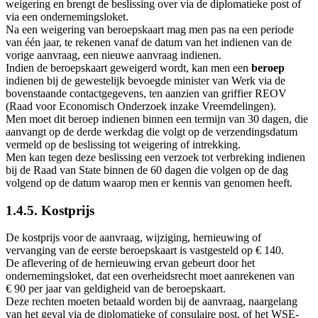
weigering en brengt de beslissing over via de diplomatieke post of
via een ondernemingsloket.
Na een weigering van beroepskaart mag men pas na een periode
van één jaar, te rekenen vanaf de datum van het indienen van de
vorige aanvraag, een nieuwe aanvraag indienen.
Indien de beroepskaart geweigerd wordt, kan men een
beroep
indienen bij de gewestelijk bevoegde minister van Werk via de
bovenstaande contactgegevens, ten aanzien van griffier REOV
(Raad voor Economisch Onderzoek inzake Vreemdelingen).
Men moet dit beroep indienen binnen een termijn van 30 dagen, die
aanvangt op de derde werkdag die volgt op de verzendingsdatum
vermeld op de beslissing tot weigering of intrekking.
Men kan tegen deze beslissing een verzoek tot verbreking indienen
bij de Raad van State binnen de 60 dagen die volgen op de dag
volgend op de datum waarop men er kennis van genomen heeft.
1.4.5. Kostprijs
De kostprijs voor de aanvraag, wijziging, hernieuwing of
vervanging van de eerste beroepskaart is vastgesteld op € 140.
De aflevering of de hernieuwing ervan gebeurt door het
ondernemingsloket, dat een overheidsrecht moet aanrekenen van
€ 90 per jaar van geldigheid van de beroepskaart.
Deze rechten moeten betaald worden bij de aanvraag, naargelang
van het geval via de diplomatieke of consulaire post, of het WSE-