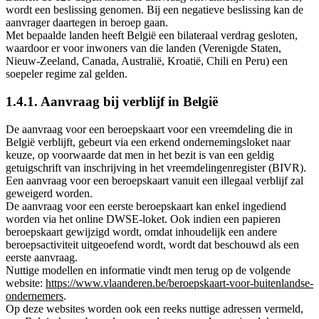
wordt een beslissing genomen. Bij een negatieve beslissing kan de
aanvrager daartegen in beroep gaan.
Met bepaalde landen heeft België een bilateraal verdrag gesloten,
waardoor er voor inwoners van die landen (Verenigde Staten,
Nieuw-Zeeland, Canada, Australië, Kroatië, Chili en Peru) een
soepeler regime zal gelden.
1.4.1. Aanvraag bij verblijf in België
De aanvraag voor een beroepskaart voor een vreemdeling die in
België verblijft, gebeurt via een erkend ondernemingsloket naar
keuze, op voorwaarde dat men in het bezit is van een geldig
getuigschrift van inschrijving in het vreemdelingenregister (BIVR).
Een aanvraag voor een beroepskaart vanuit een illegaal verblijf zal
geweigerd worden.
De aanvraag voor een eerste beroepskaart kan enkel ingediend
worden via het online DWSE-loket. Ook indien een papieren
beroepskaart gewijzigd wordt, omdat inhoudelijk een andere
beroepsactiviteit uitgeoefend wordt, wordt dat beschouwd als een
eerste aanvraag.
Nuttige modellen en informatie vindt men terug op de volgende
website:
https://www.vlaanderen.be/beroepskaart-voor-buitenlandse-
ondernemers
.
Op deze websites worden ook een reeks nuttige adressen vermeld,