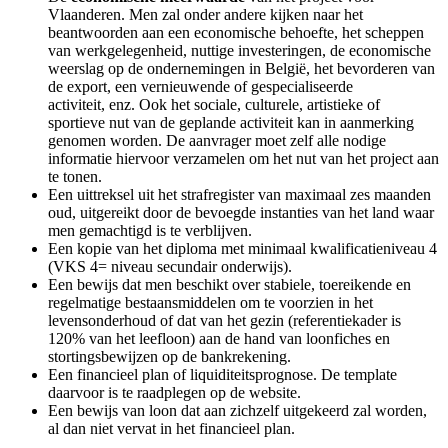
Vlaanderen. Men zal onder andere kijken naar het
beantwoorden aan een economische behoefte, het scheppen
van werkgelegenheid, nuttige investeringen, de economische
weerslag op de ondernemingen in België, het bevorderen van
de export, een vernieuwende of gespecialiseerde
activiteit, enz. Ook het sociale, culturele, artistieke of
sportieve nut van de geplande activiteit kan in aanmerking
genomen worden. De aanvrager moet zelf alle nodige
informatie hiervoor verzamelen om het nut van het project aan
te tonen.
Een uittreksel uit het strafregister van maximaal zes maanden
oud, uitgereikt door de bevoegde instanties van het land waar
men gemachtigd is te verblijven.
Een kopie van het diploma met minimaal kwalificatieniveau 4
(VKS 4= niveau secundair onderwijs).
Een bewijs dat men beschikt over stabiele, toereikende en
regelmatige bestaansmiddelen om te voorzien in het
levensonderhoud of dat van het gezin (referentiekader is
120% van het leefloon) aan de hand van loonfiches en
stortingsbewijzen op de bankrekening.
Een financieel plan of liquiditeitsprognose. De template
daarvoor is te raadplegen op de website.
Een bewijs van loon dat aan zichzelf uitgekeerd zal worden,
al dan niet vervat in het financieel plan.