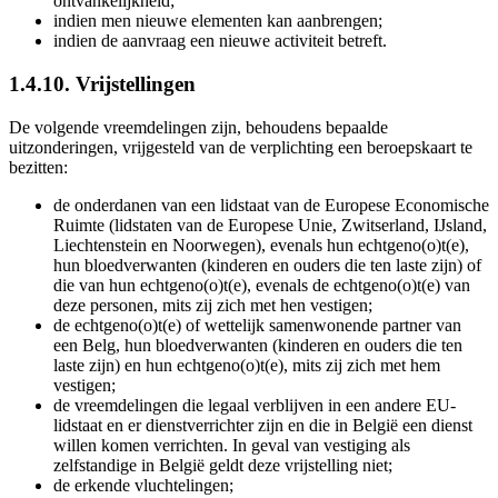
ontvankelijkheid;
indien men nieuwe elementen kan aanbrengen;
indien de aanvraag een nieuwe activiteit betreft.
1.4.10. Vrijstellingen
De volgende vreemdelingen zijn, behoudens bepaalde
uitzonderingen, vrijgesteld van de verplichting een beroepskaart te
bezitten:
de onderdanen van een lidstaat van de Europese Economische
Ruimte (lidstaten van de Europese Unie, Zwitserland, IJsland,
Liechtenstein en Noorwegen), evenals hun echtgeno(o)t(e),
hun bloedverwanten (kinderen en ouders die ten laste zijn) of
die van hun echtgeno(o)t(e), evenals de echtgeno(o)t(e) van
deze personen, mits zij zich met hen vestigen;
de echtgeno(o)t(e) of wettelijk samenwonende partner van
een Belg, hun bloedverwanten (kinderen en ouders die ten
laste zijn) en hun echtgeno(o)t(e), mits zij zich met hem
vestigen;
de vreemdelingen die legaal verblijven in een andere EU-
lidstaat en er dienstverrichter zijn en die in België een dienst
willen komen verrichten. In geval van vestiging als
zelfstandige in België geldt deze vrijstelling niet;
de erkende vluchtelingen;