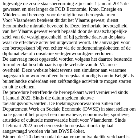
Ingevolge de zesde staatshervorming zijn sinds 1 januari 2015 de
gewesten en niet langer de FOD Economie, Kmo, Energie en
Middenstand bevoegd voor de uitgifte van beroepskaarten.
Voor Vlaanderen betekent dit dat het Vlaams gewest, dienst
Economische migratie bevoegd is. Deze territoriale bevoegdheid
van het Vlaams gewest wordt bepaald door de maatschappelijke
zetel van de vestigingseenheid, of bij gebreke daarvan de plaats
waar de effectieve activiteit uitgevoerd wordt. De aanvragen voor
een beroepskaart blijven echter via de ondernemingsloketten of de
diplomatieke of consulaire vertegenwoordigers verlopen.
De aanvraag moet opgesteld worden volgens het daartoe bestemde
formulier dat beschikbaar is op de website van de Vlaamse
overheid. Deze website biedt tevens een simulator aan waarmee
nagegaan kan worden of een beroepskaart nodig is om in België als
buitenlandse onderdaan een zelfstandige activiteit te mogen starten
en uit te oefenen.
De procedure betreffende de beroepskaart werd vernieuwd sinds
1 januari 2022. Sinds die datum gelden nieuwe
toelatingsvoorwaarden. De toelatingsvoorwaarden zullen het
Departement Werk en Sociale Economie (DWSE) in staat stellen om
na te gaan of het project een innovatieve, economische, sportieve,
artistieke of culturele meerwaarde biedt voor Vlaanderen. Sinds
1 februari 2022 moet een eerste beroepskaart ook digitaal
aangevraagd worden via het DWSE-loket.
Binnen de 120 dagen nadat de aanvraag ontvankelijk verklaard is,