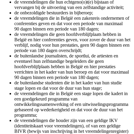
de vreemdelingen die hun echtgeno(o)t(e) bijstaan of
vervangen bij de uitvoering van een zelfstandige activiteit;
de onbezoldigde bestuurders in bijberoep;
de vreemdelingen die in België een zakenreis ondernemen of
conferenties geven en dat voor een periode van maximaal
90 dagen binnen een periode van 180 dagen;
de vreemdelingen die geen hoofdverblijfplaats hebben in
België en hier conferenties geven, voor zover de duur van het
verblijf, nodig voor hun prestaties, geen 90 dagen binnen een
periode van 180 dagen overschrijdt;
de buitenlandse journalisten, de sportlui, de artiesten en
eventueel hun zelfstandige begeleiders die geen
hoofdverblijfplaats hebben in België en hier prestaties
verrichten in het kader van hun beroep en dat voor maximaal
90 dagen binnen een periode van 180 dagen;
de buitenlandse studenten die in het kader van hun studie
stage lopen en dat voor de duur van hun stage;
de vreemdelingen die in België een stage lopen die kadert in
een goedgekeurd programma van
ontwikkelingssamenwerking of een uitwisselingsprogramma
gebaseerd op wederkerigheid en dat voor de duur van het
programma;
de vreemdelingen die houder zijn van een geldige IKV
(identiteitskaart voor vreemdelingen), of van een geldige
BIVR (bewijs van inschrijving in het vreemdelingenregister)