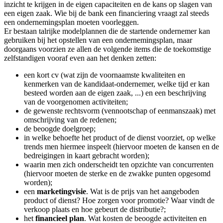
inzicht te krijgen in de eigen capaciteiten en de kans op slagen van
een eigen zaak. Wie bij de bank een financiering vraagt zal steeds
een ondernemingsplan moeten voorleggen.
Er bestaan talrijke modelplannen die de startende ondernemer kan
gebruiken bij het opstellen van een ondernemingsplan, maar
doorgaans voorzien ze allen de volgende items die de toekomstige
zelfstandigen vooraf even aan het denken zetten:
een kort cv (wat zijn de voornaamste kwaliteiten en
kenmerken van de kandidaat-ondernemer, welke tijd er kan
besteed worden aan de eigen zaak, ...) en een beschrijving
van de voorgenomen activiteiten;
de gewenste rechtsvorm (vennootschap of eenmanszaak) met
omschrijving van de redenen;
de beoogde doelgroep;
in welke behoefte het product of de dienst voorziet, op welke
trends men hiermee inspeelt (hiervoor moeten de kansen en de
bedreigingen in kaart gebracht worden);
waarin men zich onderscheidt ten opzichte van concurrenten
(hiervoor moeten de sterke en de zwakke punten opgesomd
worden);
een
marketingvisie
. Wat is de prijs van het aangeboden
product of dienst? Hoe zorgen voor promotie? Waar vindt de
verkoop plaats en hoe gebeurt de distributie?;
het
financieel plan
. Wat kosten de beoogde activiteiten en