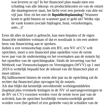
wat leveren ze op? In het financieel plan maakt men een
schatting van alle inkoop- en productiekosten en van de omzet
die daartegenover staat, het liefst over een periode van drie tot
vijf jaar. Hoe zit het met de
liquiditeitsplanning
? Wanneer
komt er geld binnen en wanneer gaat er geld uit? Welke zijn
de vaste kosten (sociale bijdragen, huur, verzekeringen,
auto...)?
Eens dit alles in kaart is gebracht, kan men bepalen of de eigen
financiële middelen volstaan of dat er noodzaak is om een andere
bron van financiering aan te spreken.
Indien u een vennootschap zoals een BV, een NV of CV wilt
oprichten, moet u een financieel plan opstellen voor de eerste
twee jaar van de onderneming en het overmaken aan de notaris bij
het opstellen van de oprichtingsakte. Sinds de invoering van het
Wetboek van Vennootschappen en Verenigingen (WVV) op 1 mei
2019 is wettelijk bepaald hoe de inhoud van dit financieel plan er
moet uitzien.
Bij faillissement binnen de eerste drie jaar na de oprichting zal de
rechter dat financieel plan opvragen bij de notaris.
Als dan blijkt dat kennelijk onvoldoende werkingsmiddelen
(kapitaal plus eventuele leningen in de NV of aanvangsvermogen in
de BV en CV) voorzien werden voor de eerste twee jaar van de
activiteit, kan de oprichter hoofdelijk verantwoordelijk gesteld
worden voor (het geheel of een gedeelte van) de schulden van de