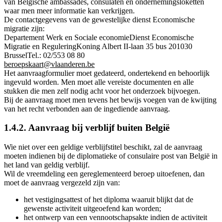
van Belgische ambassades, consulaten en ondernemingsloketten
waar men meer informatie kan verkrijgen.
De contactgegevens van de gewestelijke dienst Economische
migratie zijn:
Departement Werk en Sociale economieDienst Economische
Migratie en ReguleringKoning Albert II-laan 35 bus 201030
BrusselTel.: 02/553 08 80
beroepskaart@vlaanderen.be
Het aanvraagformulier moet gedateerd, ondertekend en behoorlijk
ingevuld worden. Men moet alle vereiste documenten en alle
stukken die men zelf nodig acht voor het onderzoek bijvoegen.
Bij de aanvraag moet men tevens het bewijs voegen van de kwijting
van het recht verbonden aan de ingediende aanvraag.
1.4.2. Aanvraag bij verblijf buiten België
Wie niet over een geldige verblijfstitel beschikt, zal de aanvraag
moeten indienen bij de diplomatieke of consulaire post van België in
het land van geldig verblijf.
Wil de vreemdeling een gereglementeerd beroep uitoefenen, dan
moet de aanvraag vergezeld zijn van:
het vestigingsattest of het diploma waaruit blijkt dat de
gewenste activiteit uitgeoefend kan worden;
het ontwerp van een vennootschapsakte indien de activiteit