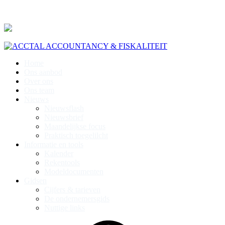
Home
Ons aanbod
Over ons
Ons team
Nieuws
Nieuwsflash
Nieuwsbrief
Maandelijkse focus
Praktisch toegelilcht
Informatie en tools
Kalender
Rekentools
Modeldocumenten
Gidsen
Cijfers & tarieven
De ondernemersgids
Nuttige links