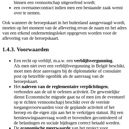
binnen een vennootschap uitgeoefend wordt;
een overnamecontract indien men een bestaande zaak wenst
over te nemen.
Ook wanneer de beroepskaart in het buitenland aangevraagd wordt,
moeten op het moment van de aflevering ervan de naam en het adres
van een erkend ondernemingsloket opgegeven worden voor de
aflevering van de beroepskaart.
1.4.3. Voorwaarden
Een recht op verblijf, m.a.w. een
verblijfsvergunning
.
Als men niet over een verblijfsvergunning in België beschikt,
moet men deze aanvragen bij de diplomatieke of consulaire
post op hetzelfde ogenblik als de aanvraag van de
beroepskaart.
Het
naleven van de reglementaire verplichtingen
,
verbonden aan de uit te oefenen activiteit. De gewestelijke
dienst Economische migratie gaat na of men (en de eventueel
op te richten vennootschap) beschikt over de vereiste
toegangsvoorwaarden voor de geplande activiteit of het
beroep en die eigen zijn aan het te verkrijgen statuut. Bij een
hernieuwingsaanvraag wordt er bovendien gecontroleerd of
de belastingen en sociale bijdragen correct betaald werden.
De
economische meerwaarde
van het project voor