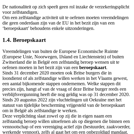
De nationaliteit op zich speelt geen rol inzake de verzekeringsplicht
voor zelfstandigen.
Om een zelfstandige activiteit uit te oefenen moeten vreemdelingen
die geen onderdaan zijn van de EU in het bezit zijn van een
‘beroepskaart’ behoudens enkele uitzonderingen.
1.4. Beroepskaart
Vreemdelingen van buiten de Europese Economische Ruimte
(Europese Unie, Noorwegen, IJsland en Liechtenstein) of buiten
Zwitserland die in België een zelfstandig beroep wensen uit te
oefenen moeten in het bezit zijn van een
beroepskaart
.
Sinds 31 december 2020 moeten ook Britse burgers die in
loondienst of als zelfstandige willen werken in het Vlaams gewest,
een aantal bijkomende stappen ondernemen. Welke stappen dit
precies zijn, hangt af van de vraag of deze Britse burger reeds een
verblijfsvergunning heeft die nog geldig was op 31 december 2020.
Sinds 20 augustus 2022 zijn vluchtelingen uit Oekraïne met het
statuut van tijdelijke bescherming vrijgesteld van de beroepskaart
om in België als zelfstandige te werken.
Deze verplichting slaat zowel op zij die in eigen naam een
zelfstandig beroep willen uitoefenen als op diegenen die binnen een
vennootschap of een vereniging actief zijn (bestuurder, zaakvoerder,
werkende vennoot), zelfs al gaat het om een onbezoldigd mandaat.