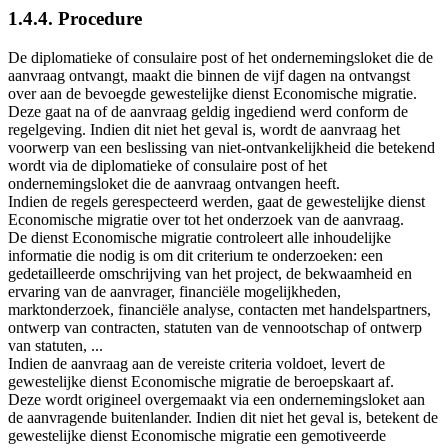
1.4.4. Procedure
De diplomatieke of consulaire post of het ondernemingsloket die de
aanvraag ontvangt, maakt die binnen de vijf dagen na ontvangst
over aan de bevoegde gewestelijke dienst Economische migratie.
Deze gaat na of de aanvraag geldig ingediend werd conform de
regelgeving. Indien dit niet het geval is, wordt de aanvraag het
voorwerp van een beslissing van niet-ontvankelijkheid die betekend
wordt via de diplomatieke of consulaire post of het
ondernemingsloket die de aanvraag ontvangen heeft.
Indien de regels gerespecteerd werden, gaat de gewestelijke dienst
Economische migratie over tot het onderzoek van de aanvraag.
De dienst Economische migratie controleert alle inhoudelijke
informatie die nodig is om dit criterium te onderzoeken: een
gedetailleerde omschrijving van het project, de bekwaamheid en
ervaring van de aanvrager, financiële mogelijkheden,
marktonderzoek, financiële analyse, contacten met handelspartners,
ontwerp van contracten, statuten van de vennootschap of ontwerp
van statuten, ...
Indien de aanvraag aan de vereiste criteria voldoet, levert de
gewestelijke dienst Economische migratie de beroepskaart af.
Deze wordt origineel overgemaakt via een ondernemingsloket aan
de aanvragende buitenlander. Indien dit niet het geval is, betekent de
gewestelijke dienst Economische migratie een gemotiveerde