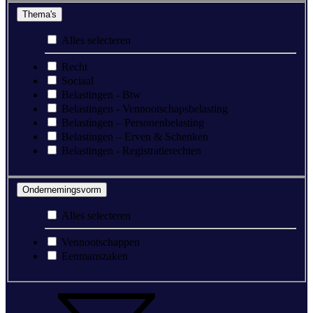
Thema's
Alles selecteren
Recht
Sociaal
Belastingen - Btw
Belastingen - Vennootschapsbelasting
Belastingen – Personenbelasting
Belastingen – Erven & Schenken
Belastingen - Registratierechten
Ondernemingsvorm
Alles selecteren
Vennootschappen
Eenmanszaken