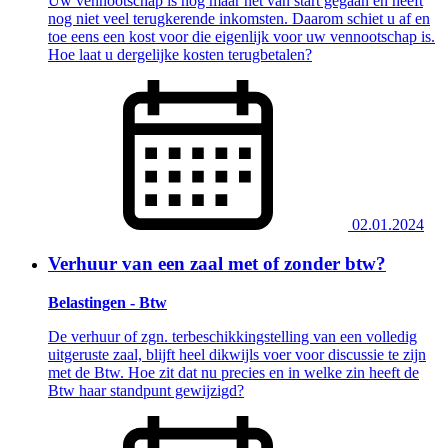
Uw vennootschap is nog maar net van start gegaan en heeft
nog niet veel terugkerende inkomsten. Daarom schiet u af en
toe eens een kost voor die eigenlijk voor uw vennootschap is.
Hoe laat u dergelijke kosten terugbetalen?
02.01.2024
Verhuur van een zaal met of zonder btw?
Belastingen - Btw
De verhuur of zgn. terbeschikkingstelling van een volledig
uitgeruste zaal, blijft heel dikwijls voer voor discussie te zijn
met de Btw. Hoe zit dat nu precies en in welke zin heeft de
Btw haar standpunt gewijzigd?