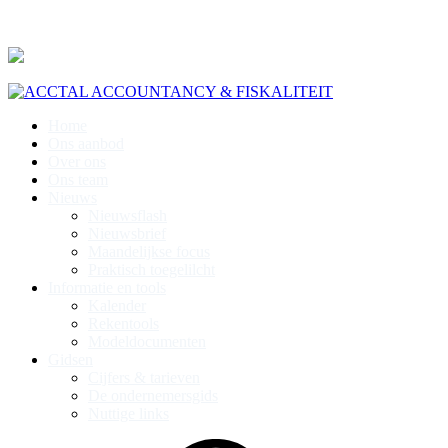
Home
Ons aanbod
Over ons
Ons team
Nieuws
Nieuwsflash
Nieuwsbrief
Maandelijkse focus
Praktisch toegelilcht
Informatie en tools
Kalender
Rekentools
Modeldocumenten
Gidsen
Cijfers & tarieven
De ondernemersgids
Nuttige links