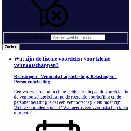
Voer uw zoektermen in
Zoeken
Wat zijn de fiscale voordelen voor kleine
vennootschappen?
Belastingen - Vennootschapsbelasting, Belastingen –
Personenbelasting
Een voorwaarde om recht te hebben op bepaalde voordelen in
de vennootschapsbelasting, de roerende voorheffing en de
personenbelasting is dat een vennootschap klein moet zijn.
Welke voordelen zijn dat? Wanneer is een vennootschap klein
of micro?