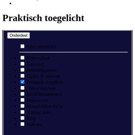
Praktisch toegelicht
Onderdeel
Alles selecteren
Nieuwsflash
Kalender
Belastinggidsen
Cijfers & tarieven
Praktisch toegelicht
Nieuwsbrieven
Modeldocumenten
Rekentools
Maandelijkse focus
Nuttige links
Blog
Podcast